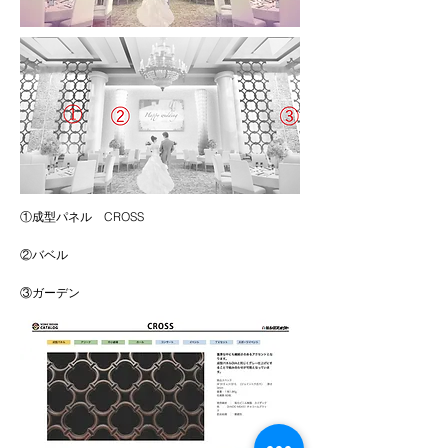
①成型パネル CROSS
②バベル
③ガーデン